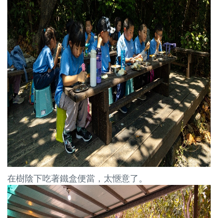
在樹陰下吃著鐵盒便當，太愜意了
。