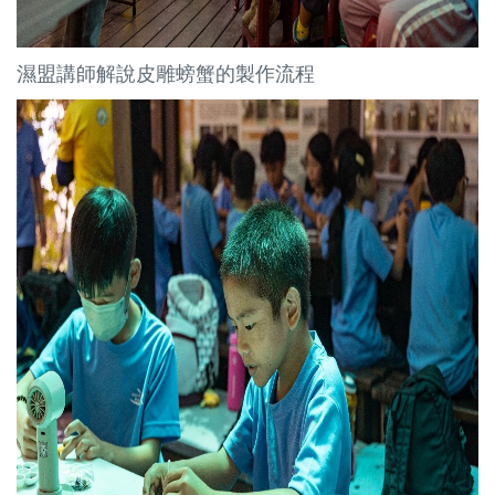
濕盟講師解說皮雕螃蟹的製作流程