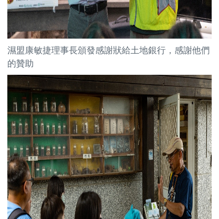
濕盟康敏捷理事長頒發感謝狀給土地銀行，感謝他們
的贊助