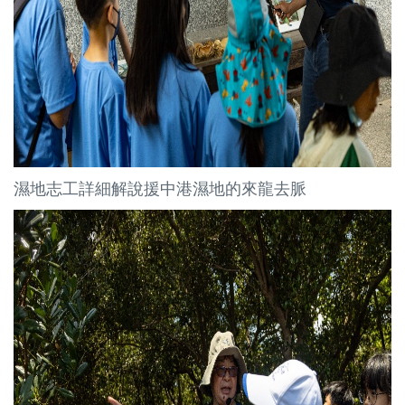
濕地志工詳細解說援中港濕地的來龍去脈