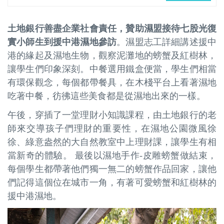
土地銀行善盡企業社會責任，贊助濕盟接待七股光復
實小師生到援中港濕地參訪
。濕盟志工詳細講述援中
港的緣起及濕地生物，觀察泥灘地的螃蟹及紅樹林，
讓學生們印象深刻。
中餐選用鐵盒便當，學生們相當
有環保觀念，每個都帶餐具，在木棧平台上看著濕地
吃著中餐，彷彿這些美食都是從濕地出來的一樣。
午後，穿插了一堂理財小知識課程，由土地銀行的老
師來交導孩子們理財的重要性，在濕地公園微風徐
徐、綠意盎然的大自然教室中上理財課，讓學生有相
當新奇的體驗。
最後以濕地手作
-
皮雕螃蟹做結束，
每個學生都帶著他們獨一無二的螃蟹作品回家，讓他
們記得這個位在城市一角，有著可愛螃蟹和紅樹林的
援中港濕地。