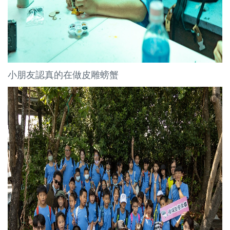
小朋友認真的在做皮雕螃蟹