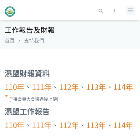
移至主內容
搜尋表單
工作報告及財報
首頁
/
支持我們
濕盟財報資料
110年
、
111年
、
112年
、
113年
、
114年
*
(
*
待會員大會通過後上傳)
濕盟工作報告
110年
、
111年
、
112年
、
113年
、
114年