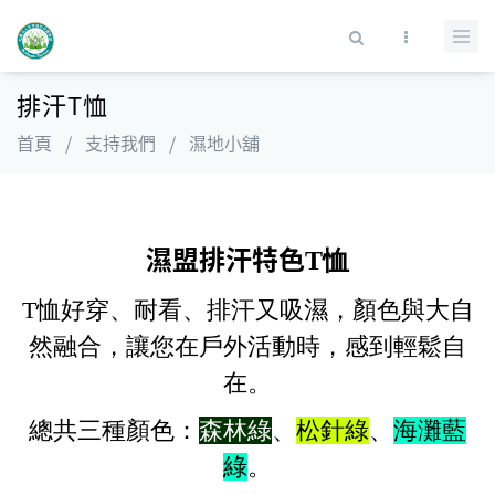
移至主內容
搜尋表單
排汗T恤
首頁
/
支持我們
/
濕地小舖
濕盟排汗特色
T恤
T恤好穿、耐看、排汗又吸濕，顏色與大自
然融合，讓您在戶外活動時，感到輕鬆自
在。
總共三種顏色：
森林綠
、
松針綠
、
海灘藍
綠
。