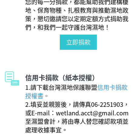
您的每一分捐款，都能幫助我們建構棲
地、保育物種、扎根教育與推動濕地政
策，懇切邀請您以定期定額方式捐助我
們，和我們一起守護台灣濕地！
立即捐款
信用卡捐款（紙本授權）
1.請下載台灣濕地保護聯盟
信用卡捐款
授權書
。
2.填妥並親簽後，
請傳真06-2251903，
或E-mail：wetland.acct@gmail.com
至濕盟會計，將由專人替您確認款項並
處理收據事宜。