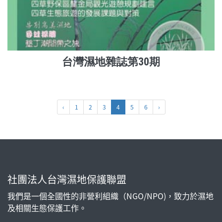
台灣濕地雜誌第30期
‹
1
2
3
4
5
6
›
社團法人台灣濕地保護聯盟
我們是一個全國性的非營利組織（NGO/NPO)，致力於濕地
及相關生態保護工作。