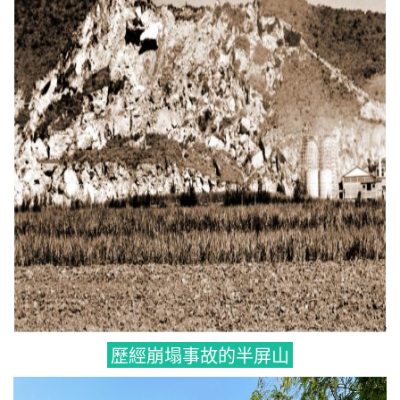
歷經崩塌事故的半屏山