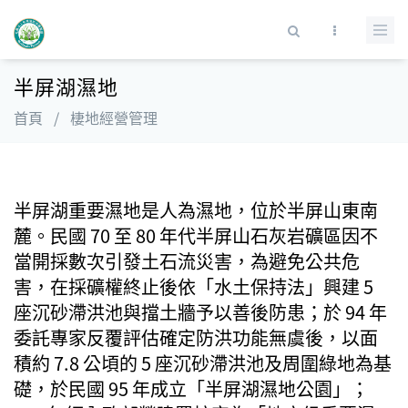
移至主內容
搜尋表單
半屏湖濕地
首頁
/
棲地經營管理
半屏湖重要濕地是人為濕地，位於半屏山東南
麓。民國 70 至 80 年代半屏山石灰岩礦區因不
當開採數次引發土石流災害，為避免公共危
害，在採礦權終止後依「水土保持法」興建 5
座沉砂滯洪池與擋土牆予以善後防患；於 94 年
委託專家反覆評估確定防洪功能無虞後，以面
積約 7.8 公頃的 5 座沉砂滯洪池及周圍綠地為基
礎，於民國 95 年成立「半屏湖濕地公園」；