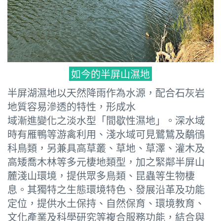
如今的半屏山濕地
半屏湖濕地以天然降雨作為水源，配合石灰岩
地質容易滲透的特性，形成水
域漸進變化之淡水型「間歇性濕地」。深水域
時有雁鴨等游禽利用、淺水域可見鷺鷥及鷸鴴
科鳥類，另兼具高草叢、草地、草澤、灌木及
高矮喬木林等多元棲地類型，加之緊鄰半屏山
麓淺山環境，提供眾多鳥類、昆蟲等生物棲
息。其獨特之生態環境特色、發展沿革及功能
定位，提供水土保持、自然保育、環境教育、
文化產業及科學研究等複合服務功能，結合與