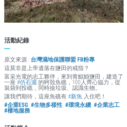
關於濕盟
探索濕地
企業ESG
環境教育
支持我們
活動紀錄
聯絡我們
原文來源 :
台灣濕地保護聯盟 FB粉專
這莫非是上帝遺落在鹽田的戒指？
富采光電的志工夥伴，來到青鯤鯓鹽田，建造了
一座
#仿石滬
的蚵殼魚礁，100人齊心協力，從
裝袋到投礁，同時撿垃圾、認識生物。
電子郵件：
wetland@wetland.org.tw
讓我們期待，這座魚礁有
#新魚
入住吧！
電話：06-2251949 ‧ 06-2251880 傳真：06-2251903
#企業ESG
#生物多樣性
#環境永續
#企業志工
地址：700-010 台南市中西區府前路一段 108 號 2 樓 統
#棲地服務
一編號：92078638