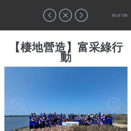
移至主內容
30 of 130
搜尋表單
【棲地營造】富采綠行動
首頁
【棲地營造】富采綠行
動
社團法人台灣濕地保護聯盟
我們是一個全國性的非營利組織（NGO/NPO)，致力於濕地
及相關生態保護工作。
最新消息