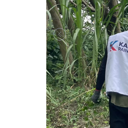
最新消息
關於濕盟
探索濕地
企業ESG
環境教育
支持我們
聯絡我們
電子郵件：
wetland@wetland.org.tw
電話：06-2251949 ‧ 06-2251880 傳真：06-2
地址：700-010 台南市中西區府前路一段 108 號 